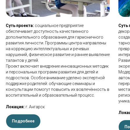
Суть проекта:
социальное предприятие
Суть 
обеспечивает доступность качественного
декор
дополнительного образования для гармоничного
созда
развития личности. Программы центра направлены
тарно
на коррекцию интеллектуальных и речевых
превр
нарушений, физическое развитие и раннее выявление
интер
талантов у детей.
Разви
Проект включает внедрение инновационных методик
экоре
и персональных программ развития для детей и
Модер
подростков. Особое внимание уделено экспертной
автом
поддержке родителей: обучающие семинары и
перер
консультации помогут повысить их вовлечённость в
места
воспитательный и образовательный процесс.
регио
уника
Локация:
г. Ангарск
Лока
Подробнее
По